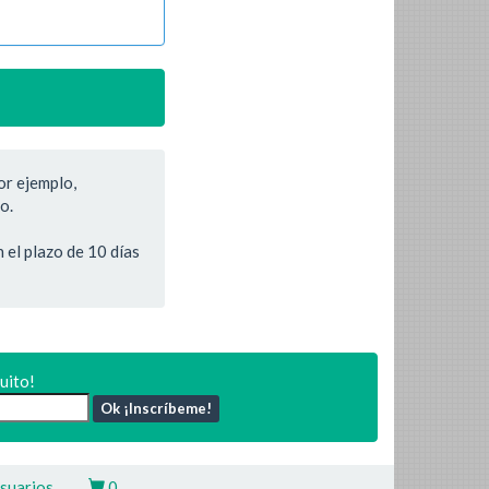
r ejemplo,
o.
 el plazo de 10 días
uito!
Ok ¡Inscríbeme!
suarios
0