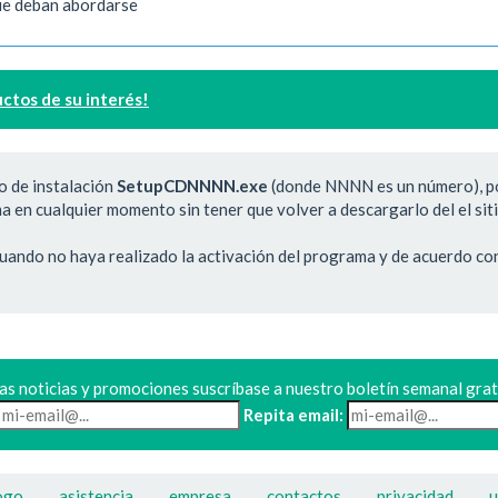
ue deban abordarse
ctos de su interés!
o de instalación
SetupCDNNNN.exe
(donde NNNN es un número), po
 en cualquier momento sin tener que volver a descargarlo del el siti
uando no haya realizado la activación del programa y de acuerdo con
las noticias y promociones suscríbase a nuestro boletín semanal grat
Repita email:
ogo
asistencia
empresa
contactos
privacidad
u